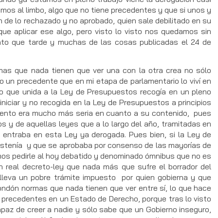
mos al limbo, algo que no tiene precedentes y que si unos y
ón de lo rechazado y no aprobado, quien sale debilitado en su
ue aplicar ese algo, pero visto lo visto nos quedamos sin
nto que tarde y muchas de las cosas publicadas el 24 de
 que nada tienen que ver una con la otra crea no sólo
o un precedente que en mi etapa de parlamentario lo viví en
 que unida a la Ley de Presupuestos recogía en un pleno
iciar y no recogida en la Ley de Presupuestos a principios
ento era mucho más seria en cuanto a su contenido, pues
s y de aquellas leyes que a lo largo del año, tramitadas en
 entraba en esta Ley ya derogada. Pues bien, si la Ley de
stenía y que se aprobaba por consenso de las mayorías de
os pedirle al hoy debatido y denominado ómnibus que no es
n real decreto-ley que nada más que sufre el borrador del
nlleva un pobre trámite impuesto por quien gobierna y que
ondón normas que nada tienen que ver entre sí, lo que hace
e precedentes en un Estado de Derecho, porque tras lo visto
apaz de creer a nadie y sólo sabe que un Gobierno inseguro,