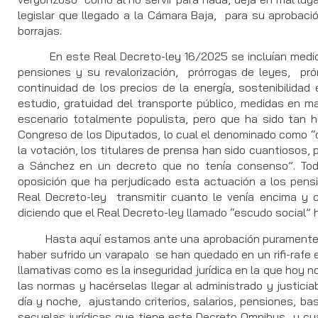
legislar que llegado a la Cámara Baja, para su aproba
borrajas.
En este Real Decreto-ley 16/2025 se incluían medidas
pensiones y su revalorización, prórrogas de leyes, prór
continuidad de los precios de la energía, sostenibilida
estudio, gratuidad del transporte público, medidas en mat
escenario totalmente populista, pero que ha sido tan h
Congreso de los Diputados, lo cual el denominado como “d
la votación, los titulares de prensa han sido cuantiosos,
a Sánchez en un decreto que no tenía consenso”. Todo
oposición que ha perjudicado esta actuación a los pens
Real Decreto-ley transmitir cuanto le venía encima y
diciendo que el Real Decreto-ley llamado “escudo social” h
Hasta aquí estamos ante una aprobación puramente pol
haber sufrido un varapalo se han quedado en un rifi-rafe
llamativas como es la inseguridad jurídica en la que hoy
las normas y hacérselas llegar al administrado y justici
día y noche, ajustando criterios, salarios, pensiones, b
secuelas jurídicas que tiene este Decreto Omnibus y cu