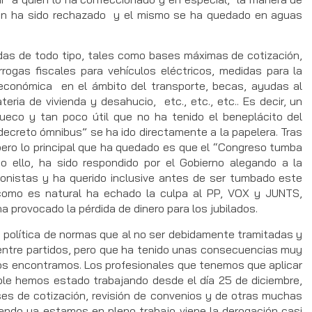
ción ha sido rechazado y el mismo se ha quedado en aguas
 de todo tipo, tales como bases máximas de cotización,
rogas fiscales para vehículos eléctricos, medidas para la
d económica en el ámbito del transporte, becas, ayudas al
eria de vivienda y desahucio, etc., etc., etc.. Es decir, un
ueco y tan poco útil que no ha tenido el beneplácito del
ecreto ómnibus” se ha ido directamente a la papelera. Tras
 pero lo principal que ha quedado es que el “Congreso tumba
 ello, ha sido respondido por el Gobierno alegando a la
ionistas y ha querido inclusive antes de ser tumbado este
 como es natural ha echado la culpa al PP, VOX y JUNTS,
a provocado la pérdida de dinero para los jubilados.
ítica de normas que al no ser debidamente tramitadas y
 entre partidos, pero que ha tenido unas consecuencias muy
 nos encontramos. Los profesionales que tenemos que aplicar
able hemos estado trabajando desde el día 25 de diciembre,
ases de cotización, revisión de convenios y de otras muchas
ando ya estamos en pleno trabajo viene la derogación casi