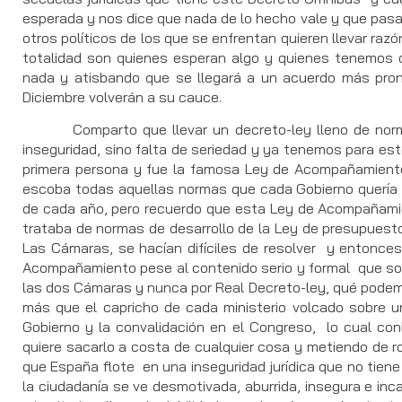
esperada y nos dice que nada de lo hecho vale y que pasa
otros políticos de los que se enfrentan quieren llevar raz
totalidad son quienes esperan algo y quienes tenemos q
nada y atisbando que se llegará a un acuerdo más pro
Diciembre volverán a su cauce.
Comparto que llevar un decreto-ley lleno de normas
inseguridad, sino falta de seriedad y ya tenemos para est
primera persona y fue la famosa Ley de Acompañamiento
escoba todas aquellas normas que cada Gobierno quería in
de cada año, pero recuerdo que esta Ley de Acompañami
trataba de normas de desarrollo de la Ley de presupuesto
Las Cámaras, se hacían difíciles de resolver y entonces
Acompañamiento pese al contenido serio y formal que so
las dos Cámaras y nunca por Real Decreto-ley, qué podem
más que el capricho de cada ministerio volcado sobre u
Gobierno y la convalidación en el Congreso, lo cual co
quiere sacarlo a costa de cualquier cosa y metiendo de r
que España flote en una inseguridad jurídica que no tien
la ciudadanía se ve desmotivada, aburrida, insegura e inc