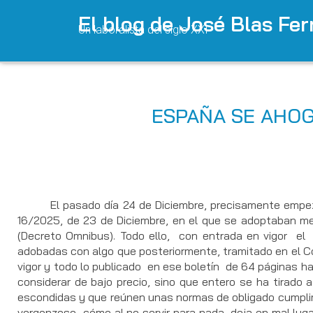
El blog de José Blas Fe
Un laboralista del siglo XXI
ESPAÑA SE AHOG
El pasado día 24 de Diciembre, precisamente empezand
16/2025, de 23 de Diciembre, en el que se adoptaban med
(Decreto Omnibus). Todo ello, con entrada en vigor el 
adobadas con algo que posteriormente, tramitado en el C
vigor y todo lo publicado en ese boletín de 64 páginas ha 
considerar de bajo precio, sino que entero se ha tirado
escondidas y que reúnen unas normas de obligado cumplimi
vergonzoso cómo al no servir para nada, deja en mal lug