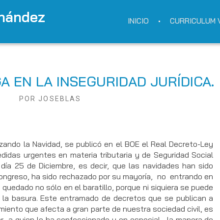
rnández
INICIO
CURRICULUM 
A EN LA INSEGURIDAD JURÍDICA.
POR
JOSEBLAS
o la Navidad, se publicó en el BOE el Real Decreto-Ley
idas urgentes en materia tributaria y de Seguridad Social
día 25 de Diciembre, es decir, que las navidades han sido
ongreso, ha sido rechazado por su mayoría, no entrando en
quedado no sólo en el baratillo, porque ni siquiera se puede
 a la basura. Este entramado de decretos que se publican a
ento que afecta a gran parte de nuestra sociedad civil, es
ar a quien lo ha confeccionado y en especial, la manera de