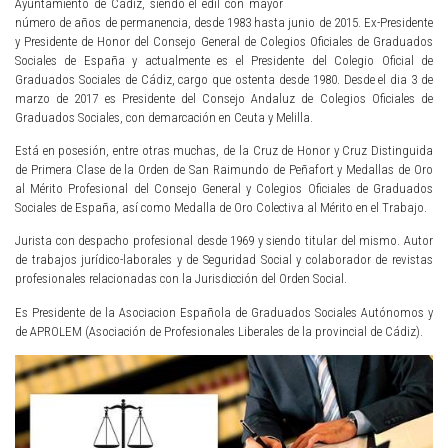
Ayuntamiento de Cádiz, siendo el edil con mayor
número de años de permanencia, desde 1983 hasta junio de 2015. Ex-Presidente
y Presidente de Honor del Consejo General de Colegios Oficiales de Graduados
Sociales de España y actualmente es el Presidente del Colegio Oficial de
Graduados Sociales de Cádiz, cargo que ostenta desde 1980. Desde el dia 3 de
marzo de 2017 es Presidente del Consejo Andaluz de Colegios Oficiales de
Graduados Sociales, con demarcación en Ceuta y Melilla.
Está en posesión, entre otras muchas, de la Cruz de Honor y Cruz Distinguida
de Primera Clase de la Orden de San Raimundo de Peñafort y Medallas de Oro
al Mérito Profesional del Consejo General y Colegios Oficiales de Graduados
Sociales de España, así como Medalla de Oro Colectiva al Mérito en el Trabajo.
Jurista con despacho profesional desde 1969 y siendo titular del mismo. Autor
de trabajos jurídico-laborales y de Seguridad Social y colaborador de revistas
profesionales relacionadas con la Jurisdicción del Orden Social.
Es Presidente de la Asociacion Española de Graduados Sociales Autónomos y
de APROLEM (Asociación de Profesionales Liberales de la provincial de Cádiz).